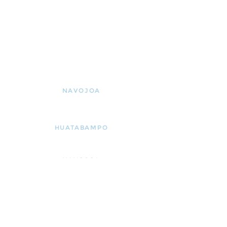
NAVOJOA
Blvd. Sosa Chávez 302
Col. Juarez, 85870
HUATABAMPO
Av Benjamín Chaparro,
Housing Center, 85900
NAVOJOA
Blvd. Sosa Chávez 302
Col. Juarez, 85870
HUATABAMPO
Av Benjamín Chaparro,
Housing Center, 85900